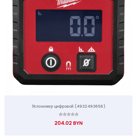
Уклономер цифровой (4932493656)
204.02 BYN