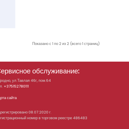
Показано с 1 по 2 из 2 (всего 1 страниц)
ервисное обслуживание:
Гродно, ул.Тавлая 46г, пом.64
л.
+375152780111
рта сайта
регистрировано 08.07.2020 г.
гистрационный номер в торговом реестре 486483