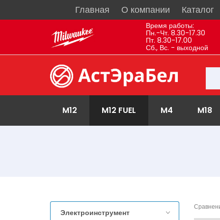
Главная
О компании
Каталог
Время работы:
Пн.-Чт. 8.30-17.30
Пт. 8.30-17.00
Сб., Вс. - выходной
M12
M12 FUEL
M4
M18
Сравнени
Электроинструмент