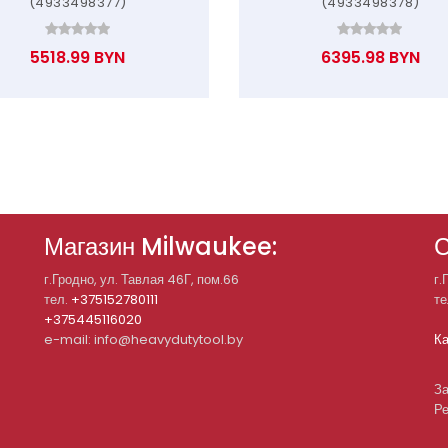
(4933498377)
(4933498378)
5518.99 BYN
6395.98 BYN
Магазин Milwaukee:
С
г.Гродно, ул. Тавлая 46Г, пом.66
г.
тел.
+375152780111
те
+375445116020
e-mail: info@heavydutytool.by
Ка
За
Ре