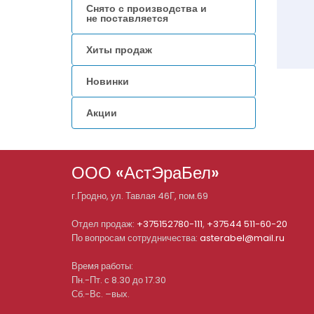
Снято с производства и
не поставляется
Хиты продаж
Новинки
Акции
ООО «АстЭраБел»
г.
Гродно
, ул.
Тавлая 46Г, пом.69
Отдел продаж:
+375152780-111
,
+37544 511-60-20
По вопросам сотрудничества:
asterabel@mail.ru
Время работы:
Пн.-Пт. с 8.30 до 17.30
Сб.-Вс. –вых.