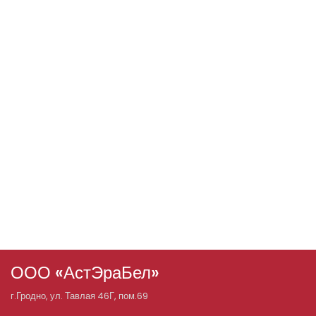
ООО «АстЭраБел»
г.
Гродно
, ул.
Тавлая 46Г, пом.69