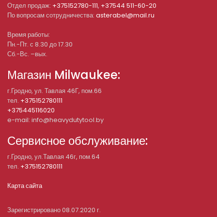
Отдел продаж:
+375152780-111
,
+37544 511-60-20
По вопросам сотрудничества:
asterabel@mail.ru
Время работы:
Пн.-Пт. с 8.30 до 17.30
Сб.-Вс. –вых.
Магазин Milwaukee:
г.Гродно, ул. Тавлая 46Г, пом.66
тел.
+375152780111
+375445116020
e-mail: info@heavydutytool.by
Сервисное обслуживание:
г.Гродно, ул.Тавлая 46г, пом.64
тел.
+375152780111
Карта сайта
Зарегистрировано 08.07.2020 г.