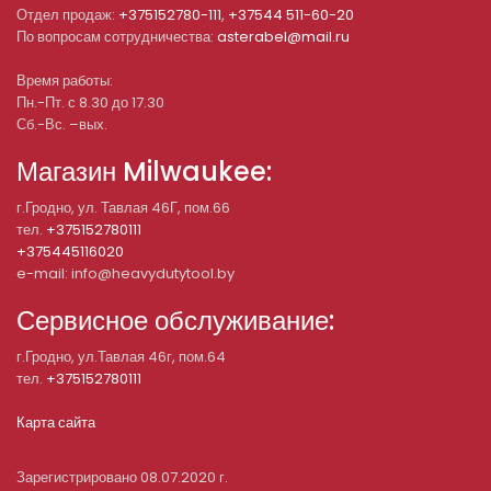
Отдел продаж:
+375152780-111
,
+37544 511-60-20
По вопросам сотрудничества:
asterabel@mail.ru
Время работы:
Пн.-Пт. с 8.30 до 17.30
Сб.-Вс. –вых.
Магазин Milwaukee:
г.Гродно, ул. Тавлая 46Г, пом.66
тел.
+375152780111
+375445116020
e-mail: info@heavydutytool.by
Сервисное обслуживание:
г.Гродно, ул.Тавлая 46г, пом.64
тел.
+375152780111
Карта сайта
Зарегистрировано 08.07.2020 г.