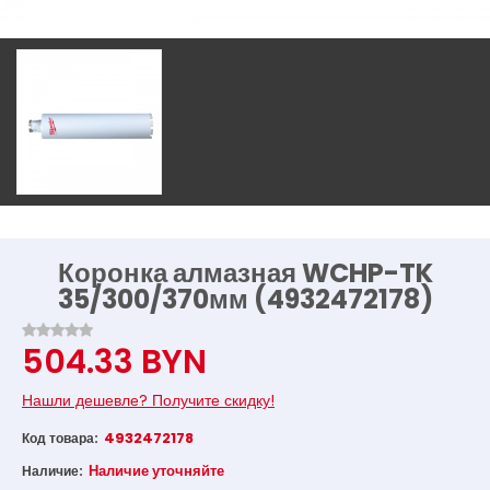
Коронка алмазная WCHP-TK
35/300/370мм (4932472178)
504.33 BYN
Нашли дешевле? Получите скидку!
4932472178
Код товара:
Наличие уточняйте
Наличие: