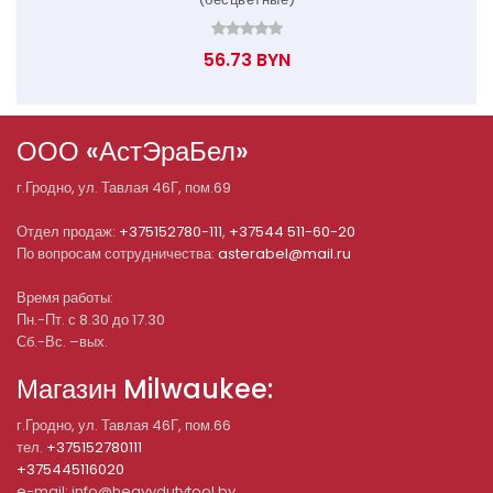
56.73 BYN
ООО «АстЭраБел»
г.
Гродно
, ул.
Тавлая 46Г, пом.69
Отдел продаж:
+375152780-111
,
+37544 511-60-20
По вопросам сотрудничества:
asterabel@mail.ru
Время работы:
Пн.-Пт. с 8.30 до 17.30
Сб.-Вс. –вых.
Магазин Milwaukee:
г.Гродно, ул. Тавлая 46Г, пом.66
тел.
+375152780111
+375445116020
e-mail: info@heavydutytool.by