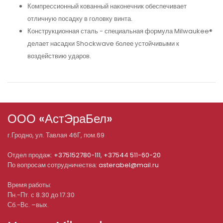
Компрессионный кованный наконечник обеспечивает
отличную посадку в головку винта.
Конструкционная сталь - специальная формула Milwaukee®
делает насадки Shockwave более устойчивыми к
воздействию ударов.
ООО «АстЭраБел»
г.
Гродно
, ул.
Тавлая 46Г, пом.69
Отдел продаж:
+375152780-111
,
+37544 511-60-20
По вопросам сотрудничества:
asterabel@mail.ru
Время работы:
Пн.-Пт. с 8.30 до 17.30
Сб.-Вс. –вых.