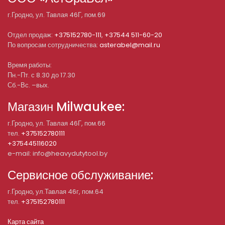
г.
Гродно
, ул.
Тавлая 46Г, пом.69
Отдел продаж:
+375152780-111
,
+37544 511-60-20
По вопросам сотрудничества:
asterabel@mail.ru
Время работы:
Пн.-Пт. с 8.30 до 17.30
Сб.-Вс. –вых.
Магазин Milwaukee:
г.Гродно, ул. Тавлая 46Г, пом.66
тел.
+375152780111
+375445116020
e-mail: info@heavydutytool.by
Сервисное обслуживание:
г.Гродно, ул.Тавлая 46г, пом.64
тел.
+375152780111
Карта сайта