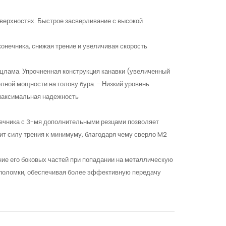
верхностях. Быстрое засверливание с высокой
онечника, снижая трение и увеличивая скорость
щлама. Упрочненная конструкция канавки (увеличенный
лной мощности на голову бура. - Низкий уровень
 максимальная надежность
ника с 3-мя дополнительными резцами позволяет
дит силу трения к минимуму, благодаря чему сверло M2
 его боковых частей при попадании на металлическую
 поломки, обеспечивая более эффективную передачу