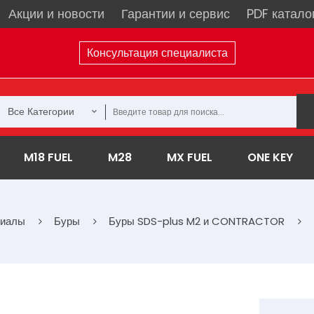
Акции и новости
Гарантии и сервис
PDF катало
Консультация специалиста
Все Категории
M18 FUEL
M28
MX FUEL
ONE KEY
риалы
Буры
Буры SDS-plus M2 и CONTRACTOR