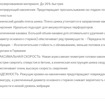
росверливаемом материале. До 25% быстрее
нтрирующий наконечник. Предотвращает проскальзывание на гладких по
очностью
нический дизайн плеча шнека. Плечо шнека утончается в направлении нак
верления. Идеально подходят для аккумуляторных перфораторов
еличенная канавка. Большой объем канавки для оптимального удаления 
аметр основного стержня) обеспечивает ряд преимуществ: - Передача по
брации. - Исключительная стойкость к обламыванию, меньше поломок и
делано в Германии
АКСИМАЛЬНАЯ СКОРОСТЬ: Новая агрессивная геометрия головки наконеч
стрее сверлить отверстия в бетоне, а коническая конструкция шнека сво
еспечивает очень высокую скорость сверления
АДЕЖНОСТЬ: Режущие кромки на наконечнике предотвращают повреждение
матуру, а увеличенный диаметр основного стержня снижает вероятность
щности и низкий уровень вибрации