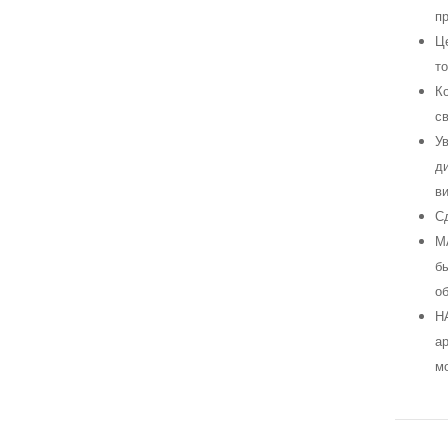
п
Це
т
Ко
с
Ув
ди
ви
С
М
бы
об
Н
ар
мо