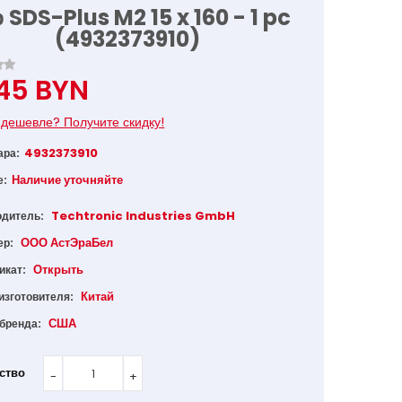
 SDS-Plus M2 15 x 160 - 1 pc
(4932373910)
.45 BYN
дешевле? Получите скидку!
4932373910
ара:
Наличие уточняйте
е:
Techtronic Industries GmbH
одитель:
ООО АстЭраБел
ер:
Открыть
икат:
Китай
изготовителя:
США
 бренда:
ство