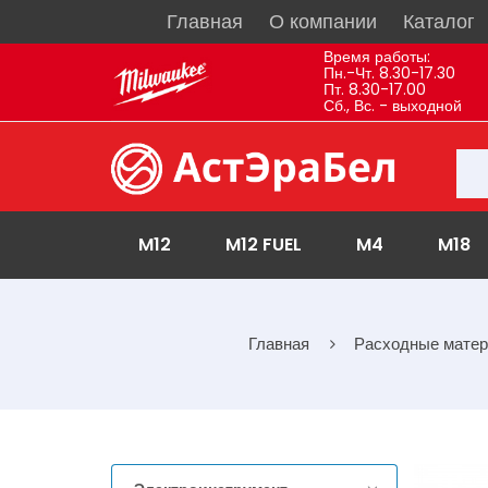
Главная
О компании
Каталог
Время работы:
Пн.-Чт. 8.30-17.30
Пт. 8.30-17.00
Сб., Вс. - выходной
M12
M12 FUEL
M4
M18
Главная
Расходные мате