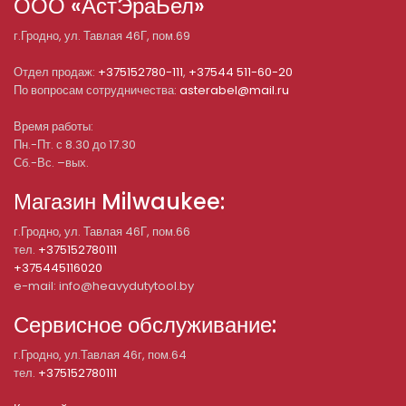
ООО «АстЭраБел»
г.
Гродно
, ул.
Тавлая 46Г, пом.69
Отдел продаж:
+375152780-111
,
+37544 511-60-20
По вопросам сотрудничества:
asterabel@mail.ru
Время работы:
Пн.-Пт. с 8.30 до 17.30
Сб.-Вс. –вых.
Магазин Milwaukee:
г.Гродно, ул. Тавлая 46Г, пом.66
тел.
+375152780111
+375445116020
e-mail: info@heavydutytool.by
Сервисное обслуживание:
г.Гродно, ул.Тавлая 46г, пом.64
тел.
+375152780111