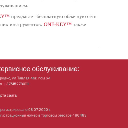
служиванием.
KEY™
предлагает бесплатную облачную сеть
аших инструментов.
ONE-KEY™
также
ервисное обслуживание:
Гродно, ул.Тавлая 46г, пом.64
л.
+375152780111
рта сайта
регистрировано 08.07.2020 г.
гистрационный номер в торговом реестре 486483