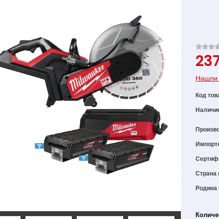
237
Нашли 
Код тов
Наличи
Произв
Импорт
Сертиф
Страна 
Родина
Количе