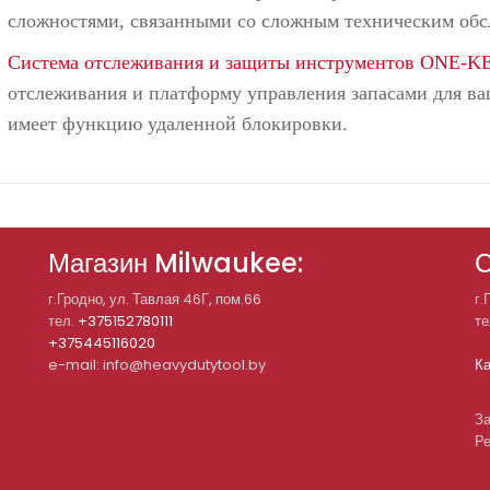
сложностями, связанными со сложным техническим об
Система отслеживания и защиты инструментов ONE-
отслеживания и платформу управления запасами для в
имеет функцию удаленной блокировки.
Магазин Milwaukee:
С
г.Гродно, ул. Тавлая 46Г, пом.66
г.
тел.
+375152780111
те
+375445116020
e-mail: info@heavydutytool.by
Ка
За
Ре