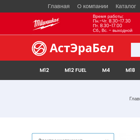
Главная
О компании
Каталог
Время работы:
Пн.-Чт. 8.30-17.30
Пт. 8.30-17.00
Сб., Вс. - выходной
M12
M12 FUEL
M4
M18
Глав