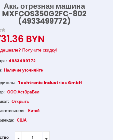
Акк. отрезная машина
MXFCOS350G2FC-802
(4933499772)
31.36 BYN
дешевле? Получите скидку!
4933499772
ара:
Наличие уточняйте
е:
Techtronic Industries GmbH
одитель:
ООО АстЭраБел
ер:
Открыть
икат:
Китай
изготовителя:
США
 бренда:
ство