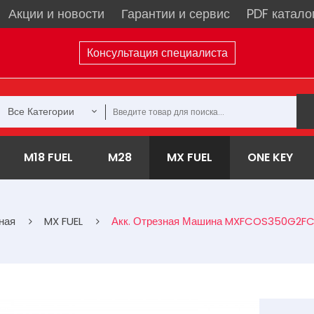
Акции и новости
Гарантии и сервис
PDF катало
Консультация специалиста
Все Категории
M18 FUEL
M28
MX FUEL
ONE KEY
ная
MX FUEL
Акк. Отрезная Машина MXFCOS350G2F