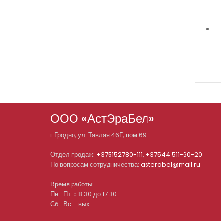
ООО «АстЭраБел»
г.
Гродно
, ул.
Тавлая 46Г, пом.69
Отдел продаж:
+375152780-111
,
+37544 511-60-20
По вопросам сотрудничества:
asterabel@mail.ru
Время работы:
Пн.-Пт. с 8.30 до 17.30
Сб.-Вс. –вых.