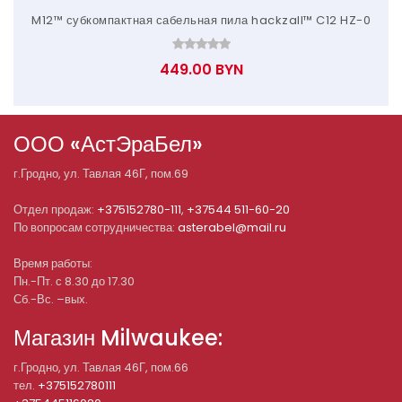
M12™ субкомпактная сабельная пила hackzall™ C12 HZ-0
449.00 BYN
ООО «АстЭраБел»
г.
Гродно
, ул.
Тавлая 46Г, пом.69
Отдел продаж:
+375152780-111
,
+37544 511-60-20
По вопросам сотрудничества:
asterabel@mail.ru
Время работы:
Пн.-Пт. с 8.30 до 17.30
Сб.-Вс. –вых.
Магазин Milwaukee:
г.Гродно, ул. Тавлая 46Г, пом.66
тел.
+375152780111