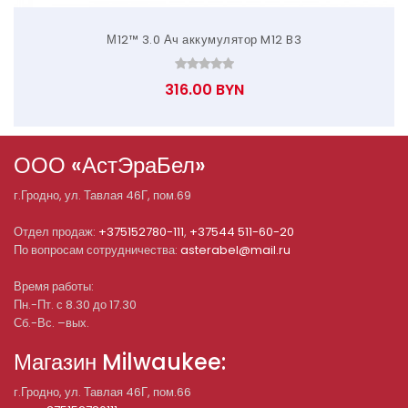
М12™ 3.0 Ач аккумулятор M12 B3
316.00 BYN
ООО «АстЭраБел»
г.
Гродно
, ул.
Тавлая 46Г, пом.69
Отдел продаж:
+375152780-111
,
+37544 511-60-20
По вопросам сотрудничества:
asterabel@mail.ru
Время работы:
Пн.-Пт. с 8.30 до 17.30
Сб.-Вс. –вых.
Магазин Milwaukee:
г.Гродно, ул. Тавлая 46Г, пом.66