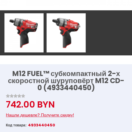
M12 FUEL™ субкомпактный 2-х
скоростной шуруповёрт M12 CD-
0 (4933440450)
742.00 BYN
Нашли дешевле? Получите скидку!
4933440450
Код товара: