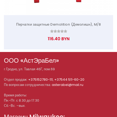
Перчатки защитные Demolition (Демолишн), M/8
116.40 BYN
ООО «АстЭраБел»
г.
Гродно
, ул.
Тавлая 46Г, пом.69
Отдел продаж:
+375152780-111
,
+37544 511-60-20
По вопросам сотрудничества:
asterabel@mail.ru
Время работы:
Пн.-Пт. с 8.30 до 17.30
Сб.-Вс. –вых.
Магазин Milwaukee: