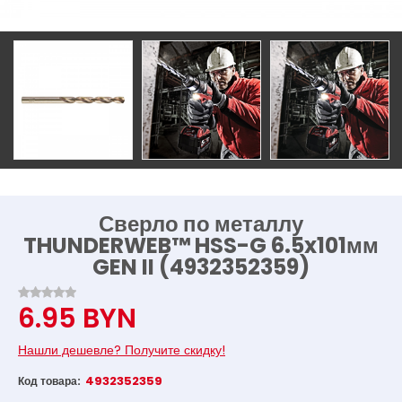
Сверло по металлу
THUNDERWEB™ HSS-G 6.5x101мм
GEN II (4932352359)
6.95 BYN
Нашли дешевле? Получите скидку!
4932352359
Код товара: