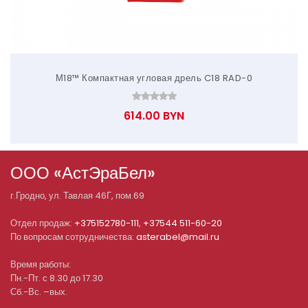
М18™ Компактная угловая дрель C18 RAD-0
614.00 BYN
ООО «АстЭраБел»
г.
Гродно
, ул.
Тавлая 46Г, пом.69
Отдел продаж:
+375152780-111
,
+37544 511-60-20
По вопросам сотрудничества:
asterabel@mail.ru
Время работы:
Пн.-Пт. с 8.30 до 17.30
Сб.-Вс. –вых.