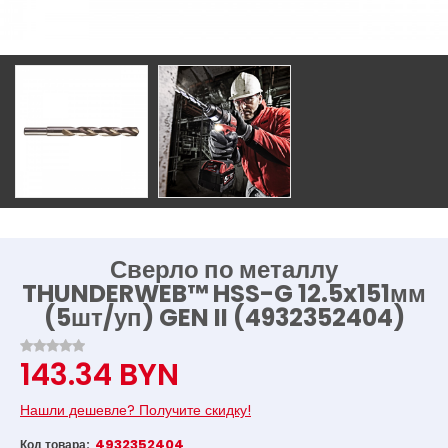
Сверло по металлу
THUNDERWEB™ HSS-G 12.5x151мм
(5шт/уп) GEN II (4932352404)
143.34 BYN
Нашли дешевле? Получите скидку!
4932352404
Код товара: