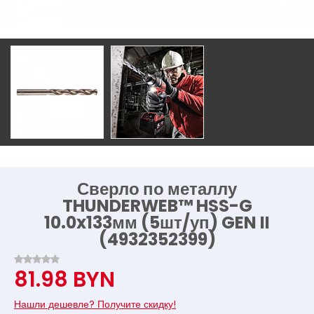
Сверло по металлу
THUNDERWEB™ HSS-G
10.0x133мм (5шт/уп) GEN II
(4932352399)
81.98 BYN
Нашли дешевле? Получите скидку!