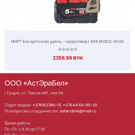
M18™ Бесщеточная дрель - шуруповерт M18 BLDD2-502X
2356.99 BYN
ООО «АстЭраБел»
г.
Гродно
, ул.
Тавлая 46Г, пом.69
Отдел продаж:
+375152780-111
,
+37544 511-60-20
По вопросам сотрудничества:
asterabel@mail.ru
Время работы:
Пн.-Пт. с 8.30 до 17.30