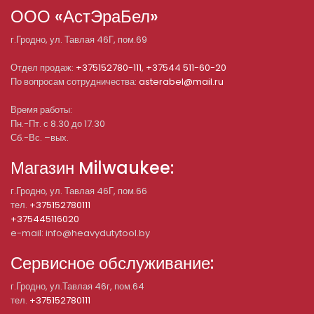
ООО «АстЭраБел»
г.
Гродно
, ул.
Тавлая 46Г, пом.69
Отдел продаж:
+375152780-111
,
+37544 511-60-20
По вопросам сотрудничества:
asterabel@mail.ru
Время работы:
Пн.-Пт. с 8.30 до 17.30
Сб.-Вс. –вых.
Магазин Milwaukee:
г.Гродно, ул. Тавлая 46Г, пом.66
тел.
+375152780111
+375445116020
e-mail: info@heavydutytool.by
Сервисное обслуживание:
г.Гродно, ул.Тавлая 46г, пом.64
тел.
+375152780111