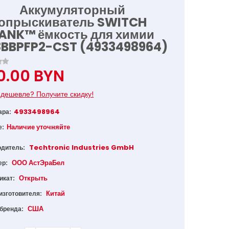
Аккумуляторный
опрыскиватель SWITCH
ANK™ ёмкость для химии
BBPFP2-CST (4933498964)
0.00 BYN
дешевле? Получите скидку!
4933498964
ара:
Наличие уточняйте
е:
Techtronic Industries GmbH
одитель:
ООО АстЭраБел
ер:
Открыть
икат:
Китай
изготовителя:
США
 бренда: