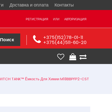
ги
Доставка и оплата
Контакты
РЕГИСТРАЦИЯ
ИЛИ
АВТОРИЗАЦИЯ
+375(152)78-01-11
Поиск
+375(44)511-60-20
WITCH TANK™ Ёмкость Для Химии M18BBPFP2-CST