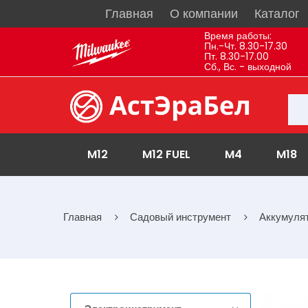
Главная
О компании
Каталог
Время работы:
Пн.-Чт. 8.30-17.30
Пт. 8.30-17.00
Сб., Вс. - выходной
M12
M12 FUEL
M4
M18
Главная
Садовый инструмент
Аккумуля