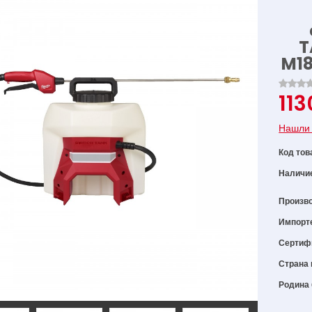
T
M18
113
Нашли 
Код тов
Наличи
Произв
Импорт
Сертиф
Страна 
Родина