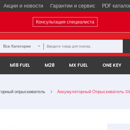
Акции и новости
Гарантии и сервис
PDF катало
Консультация специалиста
Все Категории
M18 FUEL
M28
MX FUEL
ONE KEY
торный опрыскиватель
Аккумуляторный Опрыскиватель S