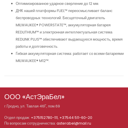
Оптимизированное ударное сверление до 12 мм.
ДНК нашей платформы FUEL™ переосмысливает баланс
беспроводных технологий. Бесщеточный двигатель
MILWAUKEE® POWERSTATE™, аккумуляторная батарея
REDLITHIUM™ и электронная интеллектуальная система
REDLINK PLUS™ обеспечивают выдающуюся мощность, время
работы и долговечность.
Гибкая аккумуляторная система: работает со всеми батареями
MILWAUKEE® M12™.
ООО «АстЭраБел»
г.
Гродно
, ул.
Тавлая 46Г, пом.69
Отдел продаж:
+375152780-111
,
+37544 511-60-20
По вопросам сотрудничества:
asterabel@mail.ru