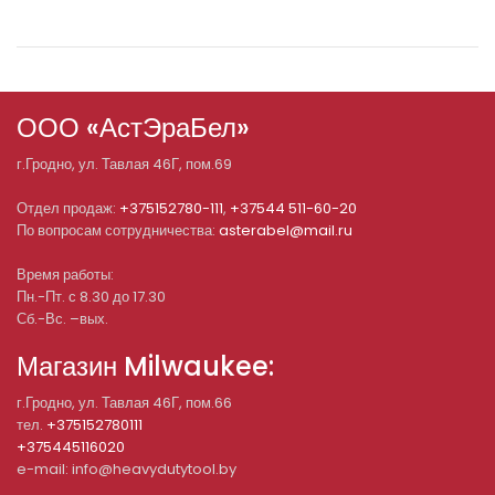
ООО «АстЭраБел»
г.
Гродно
, ул.
Тавлая 46Г, пом.69
Отдел продаж:
+375152780-111
,
+37544 511-60-20
По вопросам сотрудничества:
asterabel@mail.ru
Время работы:
Пн.-Пт. с 8.30 до 17.30
Сб.-Вс. –вых.
Магазин Milwaukee:
г.Гродно, ул. Тавлая 46Г, пом.66
тел.
+375152780111
+375445116020
e-mail: info@heavydutytool.by