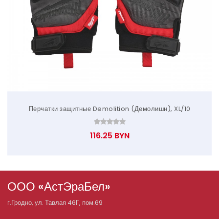
Перчатки защитные Demolition (Демолишн), XL/10
116.25 BYN
ООО «АстЭраБел»
г.
Гродно
, ул.
Тавлая 46Г, пом.69