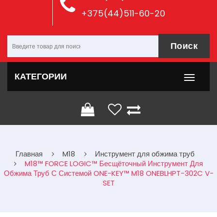
+375(44)511-60-20
Поиск
КАТЕГОРИИ
Главная
M18
Инструмент для обжима труб
M18™ FORCE LOGIC™ Бесщёточный Инструмент Для
Обжима Труб С Системой ONE-KEY™ M18 ONEBLHPT-302C V-
SET