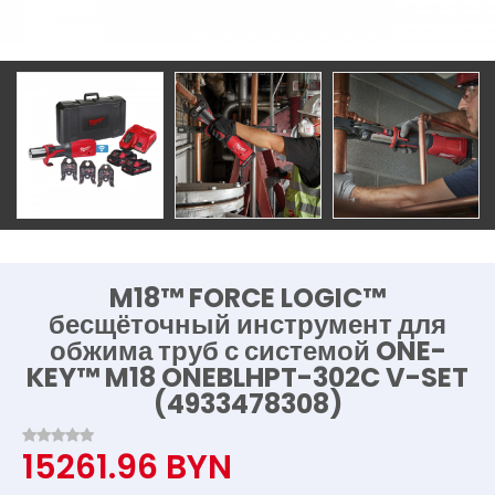
M18™ FORCE LOGIC™
бесщёточный инструмент для
обжима труб с системой ONE-
KEY™ M18 ONEBLHPT-302C V-SET
(4933478308)
15261.96 BYN