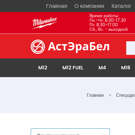
Главная
О компании
Каталог
Время работы:
Пн.-Чт. 8.30-17.30
Пт. 8.30-17.00
Сб., Вс. - выходной
M12
M12 FUEL
M4
M18
Главная
Спецоде