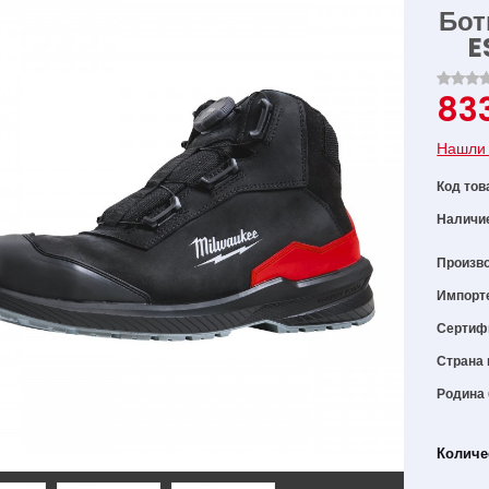
Бот
E
83
Нашли 
Код тов
Наличи
Произв
Импорт
Сертиф
Страна 
Родина
Количе