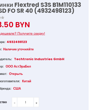
инки Flextred S3S B1M110133
SD FO SR 40 (4932498123)
3.50 BYN
дешевле? Получите скидку!
4932498123
ара:
Наличие уточняйте
е:
Techtronic Industries GmbH
одитель:
ООО АстЭраБел
ер:
Открыть
икат:
Китай
изготовителя:
США
 бренда:
ство