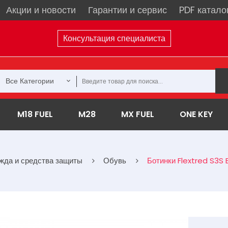
Акции и новости
Гарантии и сервис
PDF катало
Консультация специалиста
Все Категории
M18 FUEL
M28
MX FUEL
ONE KEY
жда и средства защиты
Обувь
Ботинки Flextred S3S 