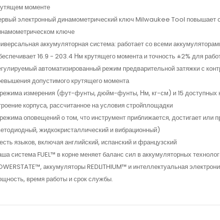
рутящем моменте
рвый электронный динамометрический ключ Milwaukee Tool повышает ск
инамометрическом ключе
ниверсальная аккумуляторная система: работает со всеми аккумулятор
еспечивает 16.9 - 203.4 Нм крутящего момента и точность ±2% для раб
егулируемый автоматизированный режим предварительной затяжки с кон
ревышения допустимого крутящего момента
режима измерения (фут-фунты, дюйм-фунты, Нм, кг-см) и 15 доступных 
роение корпуса, рассчитанное на условия стройплощадки
режима оповещений о том, что инструмент приближается, достигает или 
ветодиодный, жидкокристаллический и вибрационный)
сть языков, включая английский, испанский и французский
ша система FUEL™ в корне меняет баланс сил в аккумуляторных технол
OWERSTATE™, аккумуляторы REDLITHIUM™ и интеллектуальная электрони
щность, время работы и срок службы.