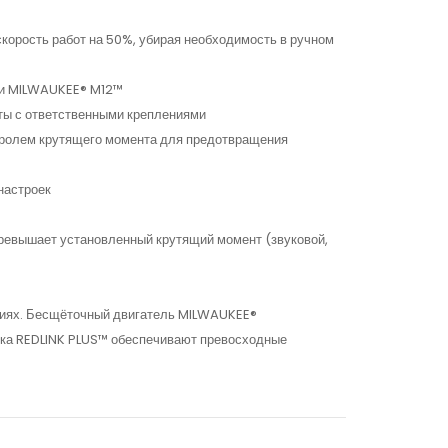
орость работ на 50%, убирая необходимость в ручном
ами MILWAUKEE® M12™
оты с ответственными креплениями
тролем крутящего момента для предотвращения
настроек
превышает установленный крутящий момент (звуковой,
огиях. Бесщёточный двигатель MILWAUKEE®
ка REDLINK PLUS™ обеспечивают превосходные