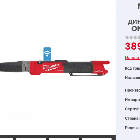
ди
ON
38
Нашли 
Код тов
Наличи
Произв
Импорт
Сертиф
Страна 
Родина