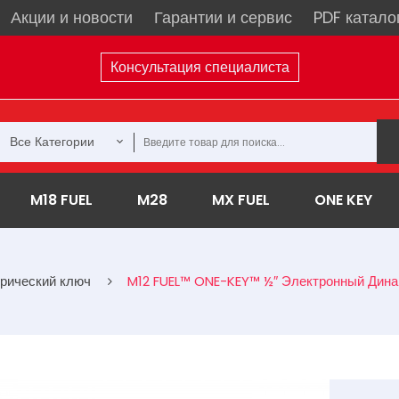
Акции и новости
Гарантии и сервис
PDF катало
Консультация специалиста
Все Категории
M18 FUEL
M28
MX FUEL
ONE KEY
рический ключ
M12 FUEL™ ONE-KEY™ ½″ Электронный Дин