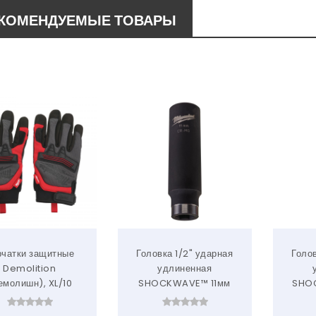
КОМЕНДУЕМЫЕ ТОВАРЫ
рчатки защитные
Головка 1/2" ударная
Голов
Demolition
удлиненная
емолишн), XL/10
SHOCKWAVE™ 11мм
SHO