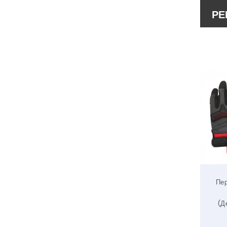
РЕ
Пе
(Д