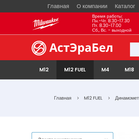
Главная
О компании
Каталог
Время работы:
Пн.-Чт. 8.30-17.30
Пт. 8.30-17.00
Сб., Вс. - выходной
M12
M12 FUEL
M4
M18
Главная
M12 FUEL
Динамомет