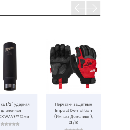
ка 1/2" ударная
Перчатки защитные
Головк
удлиненная
Impact Demolition
SHO
CKWAVE™ 12мм
(Импакт Демолишн),
рабоче
XL/10