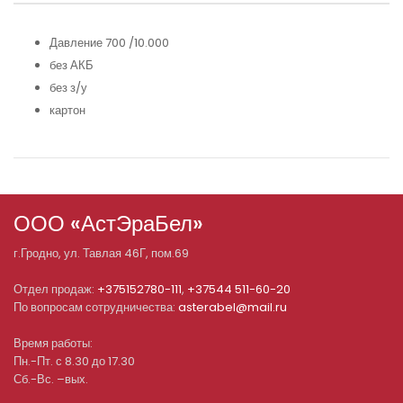
Давление 700 /10.000
без АКБ
без з/у
картон
ООО «АстЭраБел»
г.
Гродно
, ул.
Тавлая 46Г, пом.69
Отдел продаж:
+375152780-111
,
+37544 511-60-20
По вопросам сотрудничества:
asterabel@mail.ru
Время работы:
Пн.-Пт. с 8.30 до 17.30
Сб.-Вс. –вых.