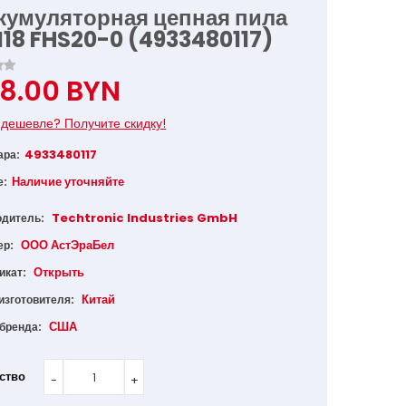
кумуляторная цепная пила
18 FHS20-0 (4933480117)
48.00 BYN
дешевле? Получите скидку!
4933480117
ара:
Наличие уточняйте
е:
Techtronic Industries GmbH
одитель:
ООО АстЭраБел
ер:
Открыть
икат:
Китай
изготовителя:
США
 бренда:
ство