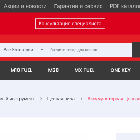
Акции и новости
Гарантии и сервис
PDF катало
Консультация специалиста
Все Категории
M18 FUEL
M28
MX FUEL
ONE KEY
вый инструмент
Цепная пила
Аккумуляторная Цепная