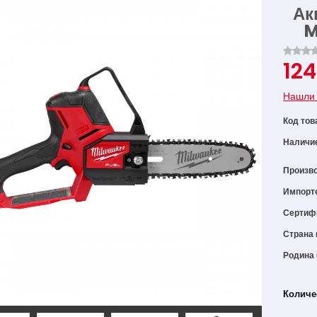
Ак
M
12
Нашли 
Код тов
Наличи
Произв
Импорт
Сертиф
Страна 
Родина
Количе