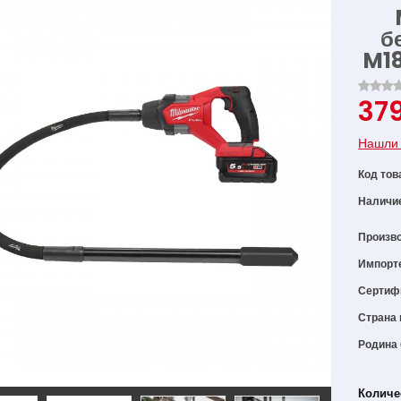
б
M18
37
Нашли 
Код тов
Наличи
Произв
Импорт
Сертиф
Страна 
Родина
Количе