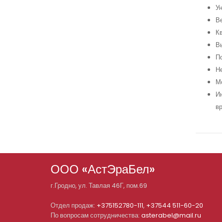
У
Ве
Кв
Вы
По
Не
Мо
И
вр
ООО «АстЭраБел»
г.
Гродно
, ул.
Тавлая 46Г, пом.69
Отдел продаж:
+375152780-111
,
+37544 511-60-20
По вопросам сотрудничества:
asterabel@mail.ru