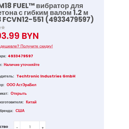
M18 FUEL™ вибратор для
етона с гибким валом 1.2 м
 FCVN12-551 (4933479597)
93.99 BYN
дешевле? Получите скидку!
4933479597
ара:
Наличие уточняйте
е:
Techtronic Industries GmbH
одитель:
ООО АстЭраБел
ер:
Открыть
икат:
Китай
изготовителя:
США
 бренда:
ство