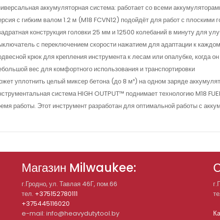
ниверсальная аккумуляторная система: работает со всеми аккумулятор
рсия с гибким валом 1.2 м (M18 FCVN12) подойдёт для работ с плоскими 
адратная конструкция головки 25 мм и 12500 колебаний в минуту для ул
ключатель с переключением скорости нажатием для адаптации к каждом
двесной крюк для крепления инструмента к лесам или опалубке, когда он
большой вес для комфортного использования и транспортировки
жет уплотнить целый миксер бетона (до 8 м³) на одном заряде аккумул
нструментальная система HIGH OUTPUT™ поднимает технологию M18 FUEL
емя работы. Этот инструмент разработан для оптимальной работы с ак
Магазин Milwaukee:
С
г.Гродно, ул. Тавлая 46Г, пом.66
г.
тел.
+375152780111
те
+375445116020
e-mail: info@heavydutytool.by
Ка