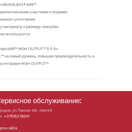
ами MILWAUKEE® M18™
горизонтальными участками и опорами
ученного уплотнения
у материалу и размеру опалубки
 не используется
ятора M18™ HIGH OUTPUT™ 5.5 Ач
™ на новый уровень, повышая производительность и
кумуляторами HIGH OUTPUT™
ервисное обслуживание:
Гродно, ул.Тавлая 46г, пом.64
л.
+375152780111
рта сайта