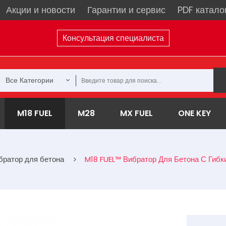
Акции и новости
Гарантии и сервис
PDF катало
Консультация специалиста
Все Категории
M18 FUEL
M28
MX FUEL
ONE KEY
братор для бетона
M18 FUEL™ Вибратор Для Бетона С Гибк