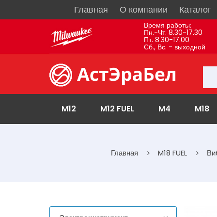
Главная
О компании
Каталог
Время работы:
Пн.-Чт. 8.30-17.30
Пт. 8.30-17.00
Сб., Вс. - выходной
M12
M12 FUEL
M4
M18
Главная
M18 FUEL
Ви