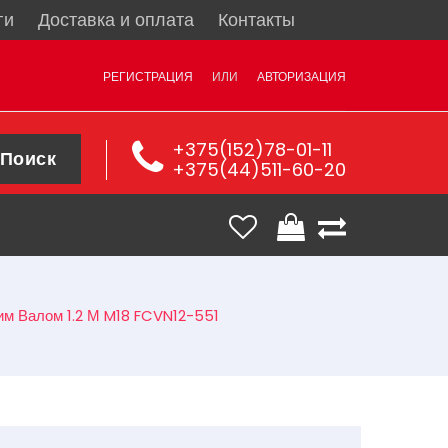
ги
Доставка и оплата
Контакты
РЕГИСТРАЦИЯ
ИЛИ
АВТОРИЗАЦИЯ
+375(152)78-01-11
Поиск
+375(44)511-60-20
им Валом 1.2 М M18 FCVN12-551