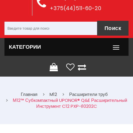
+375(44)511-60-20
Поиск
КАТЕГОРИИ
Главная
M12
Расширители труб
М12™ Субкомпактный UPONOR® Q&E Расширительный
Инструмент C12 PXP-I10202C