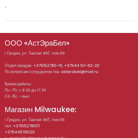
-
ООО «АстЭраБел»
г.
Гродно
, ул.
Тавлая 46Г, пом.69
Отдел продаж:
+375152780-111
,
+37544 511-60-20
По вопросам сотрудничества:
asterabel@mail.ru
Время работы:
Пн.-Пт. с 8.30 до 17.30
Сб.-Вс. –вых.
Магазин Milwaukee:
г.Гродно, ул. Тавлая 46Г, пом.66
тел.
+375152780111
+375445116020