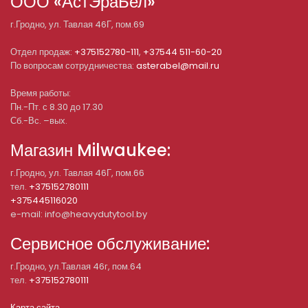
ООО «АстЭраБел»
г.
Гродно
, ул.
Тавлая 46Г, пом.69
Отдел продаж:
+375152780-111
,
+37544 511-60-20
По вопросам сотрудничества:
asterabel@mail.ru
Время работы:
Пн.-Пт. с 8.30 до 17.30
Сб.-Вс. –вых.
Магазин Milwaukee:
г.Гродно, ул. Тавлая 46Г, пом.66
тел.
+375152780111
+375445116020
e-mail: info@heavydutytool.by
Сервисное обслуживание:
г.Гродно, ул.Тавлая 46г, пом.64
тел.
+375152780111
Карта сайта