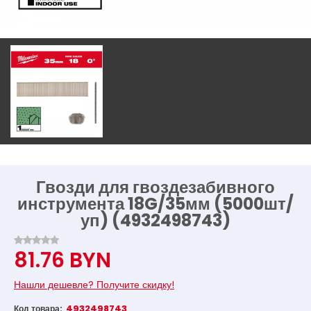
Гвозди для гвоздезабивного
инструмента 18G/35мм (5000шт/
уп) (4932498743)
81.76 BYN
Нашли дешевле? Получите скидку!
4932498743
Код товара: