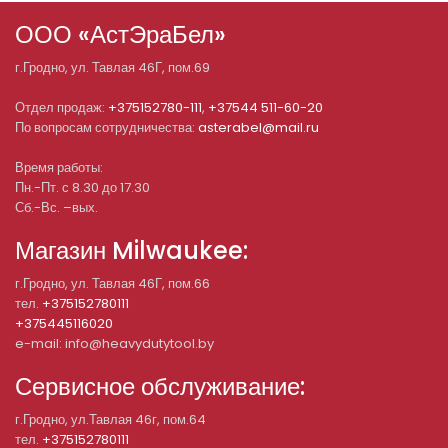
ООО «АстЭраБел»
г.
Гродно
, ул.
Тавлая 46Г, пом.69
Отдел продаж:
+375152780-111
,
+37544 511-60-20
По вопросам сотрудничества:
asterabel@mail.ru
Время работы:
Пн.-Пт. с 8.30 до 17.30
Сб.-Вс. –вых.
Магазин Milwaukee:
г.Гродно, ул. Тавлая 46Г, пом.66
тел.
+375152780111
+375445116020
e-mail: info@heavydutytool.by
Сервисное обслуживание:
г.Гродно, ул.Тавлая 46г, пом.64
тел.
+375152780111