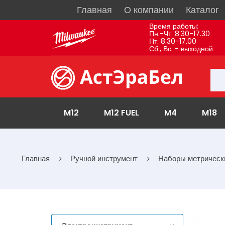
Главная
О компании
Каталог
Время работы:
Пн.-Чт. 8.30-17.30
Пт. 8.30-17.00
Сб., Вс. - выходной
M12
M12 FUEL
M4
M18
Главная
Ручной инструмент
Наборы метрическ