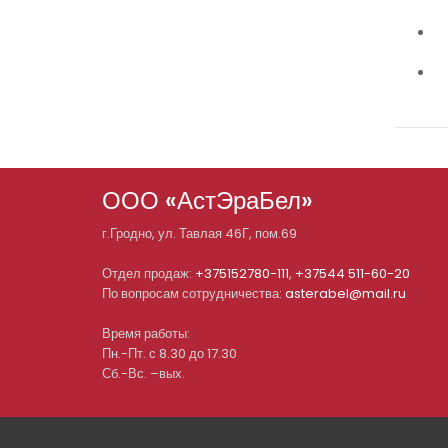
ООО «АстЭраБел»
г.
Гродно
, ул.
Тавлая 46Г, пом.69
Отдел продаж:
+375152780-111
,
+37544 511-60-20
По вопросам сотрудничества:
asterabel@mail.ru
Время работы:
Пн.-Пт. с 8.30 до 17.30
Сб.-Вс. –вых.