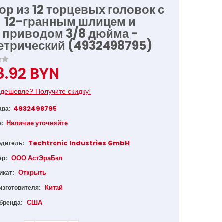
ор из 12 торцевых головок с
12-гранным шлицем и
приводом 3/8 дюйма -
етрический (4932498795)
8.92 BYN
дешевле? Получите скидку!
4932498795
ара:
Наличие уточняйте
е:
Techtronic Industries GmbH
одитель:
ООО АстЭраБел
ер:
Открыть
икат:
Китай
изготовителя:
США
 бренда: