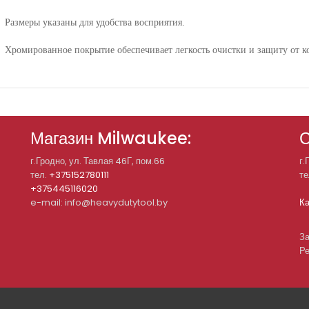
Размеры указаны для удобства восприятия.
Хромированное покрытие обеспечивает легкость очистки и защиту от к
Магазин Milwaukee:
С
г.Гродно, ул. Тавлая 46Г, пом.66
г.
тел.
+375152780111
те
+375445116020
e-mail: info@heavydutytool.by
Ка
За
Ре