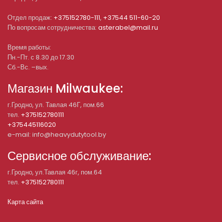
Отдел продаж:
+375152780-111
,
+37544 511-60-20
По вопросам сотрудничества:
asterabel@mail.ru
Время работы:
Пн.-Пт. с 8.30 до 17.30
Сб.-Вс. –вых.
Магазин Milwaukee:
г.Гродно, ул. Тавлая 46Г, пом.66
тел.
+375152780111
+375445116020
e-mail: info@heavydutytool.by
Сервисное обслуживание:
г.Гродно, ул.Тавлая 46г, пом.64
тел.
+375152780111
Карта сайта