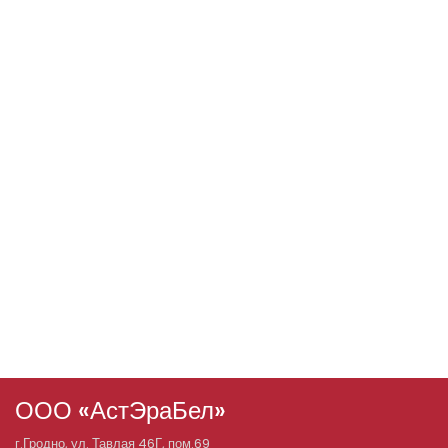
ООО «АстЭраБел»
г.
Гродно
, ул.
Тавлая 46Г, пом.69